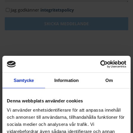
Jag godkänner
integritetspolicy
Alby tandläkare
Albyvägen 14
Samtycke
Information
Om
145 59 Norsborg
Denna webbplats använder cookies
Telefon:
Vi använder enhetsidentifierare för att anpassa innehåll
08-531 76 868
och annonser till användarna, tillhandahålla funktioner för
0723-61 40 80
sociala medier och analysera vår trafik. Vi
vidarebefordrar även sådana identifierare och annan